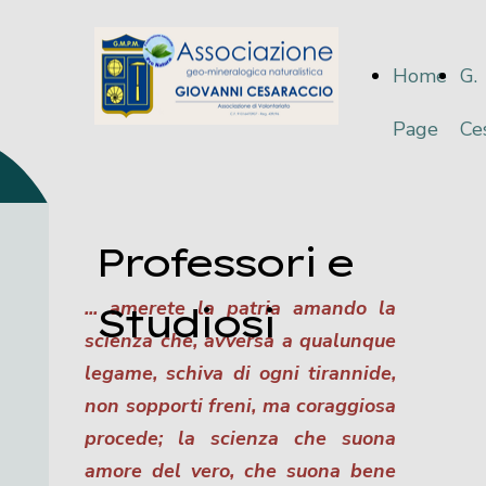
Home
G.
Page
Ce
Professori e
... amerete la patria amando la
Studiosi
scienza che, avversa a qualunque
legame, schiva di ogni tirannide,
non sopporti freni, ma coraggiosa
procede; la
scienza che
suona
amore del vero, che suona bene